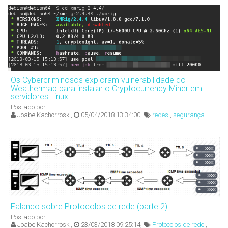
Os Cybercriminosos exploram vulnerabilidade do
Weathermap para instalar o Cryptocurrency Miner em
servidores Linux.
Postado por:
Joabe Kachorroski,
05/04/2018 13:34:00,
redes
,
segurança
Falando sobre Protocolos de rede (parte 2)
Postado por:
Joabe Kachorroski,
23/03/2018 09:25:14,
Protocolos de rede
,