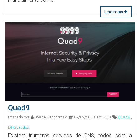
Leia mais
Quad9
Postado por
Joabe Kachorroski,
09/02/2018 07:53:00,
Quad9
,
DNS
,
redes
Existem inúmeros serviços de DNS, todos com a